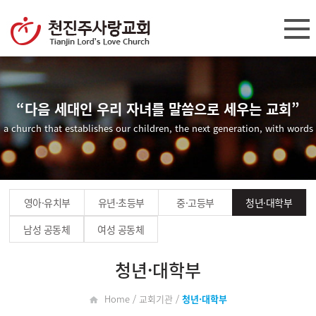
“다음 세대인 우리 자녀를 말씀으로 세우는 교회”
a church that establishes our children, the next generation, with words
영아·유치부
유년·초등부
중·고등부
청년·대학부
남성 공동체
여성 공동체
청년·대학부
Home / 교회기관 /
청년·대학부