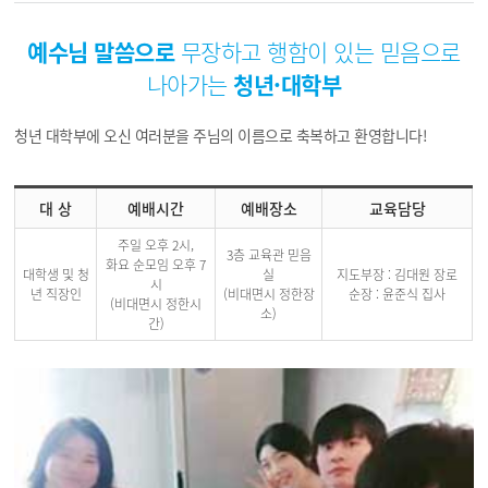
예수님 말씀으로
무장하고
행함이 있는 믿음으로
나아가는
청년·대학부
청년 대학부에 오신 여러분을 주님의 이름으로 축복하고 환영합니다!
대 상
예배시간
예배장소
교육담당
주일 오후 2시,
3층 교육관 믿음
화요 순모임 오후 7
대학생 및 청
실
지도부장 : 김대원 장로
시
년 직장인
(비대면시 정한장
순장 : 윤준식 집사
(비대면시 정한시
소)
간)