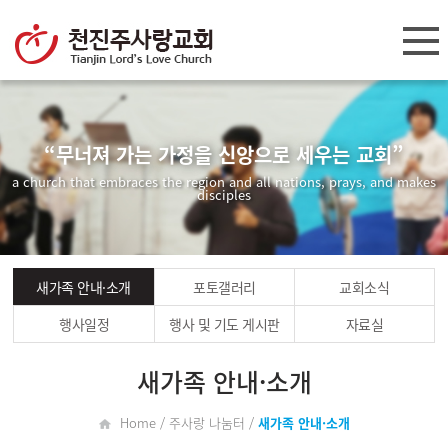
“무너져 가는 가정을 신앙으로 세우는 교회”
a church that embraces the region and all nations, prays, and makes
disciples
새가족 안내·소개
포토갤러리
교회소식
행사일정
행사 및 기도 게시판
자료실
새가족 안내·소개
Home / 주사랑 나눔터 /
새가족 안내·소개