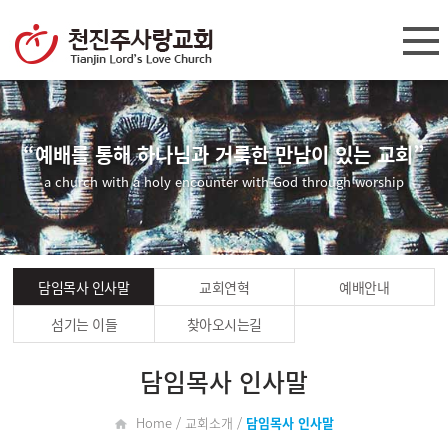
“예배를 통해 하나님과 거룩한 만남이 있는 교회”
a church with a holy encounter with God through worship
담임목사 인사말
교회연혁
예배안내
섬기는 이들
찾아오시는길
담임목사 인사말
Home / 교회소개 /
담임목사 인사말