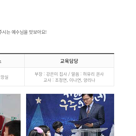
 주시는 예수님을 맛보아요!
소
교육담당
부장 : 강은미 집사 / 말씀 : 허유리 권사
소망실
교사 : 조정연, 이나연, 양리나