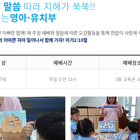
 말씀
따라 지혜가 쑥쑥!!
나는
영아·유치부
 아빠랑 함께! 매 주일 예배와 말씀에 따른 오감활동을 통해 한없이 사랑해
의 어여쁜 자야 일어나서 함께 가자! 아가2:10절
 상
예배시간
예배장
~7세
주일 오전 11시
3층 교육관 