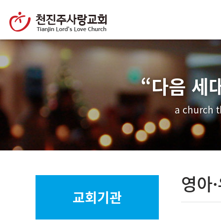
“다음 세
a church t
영아
교회기관