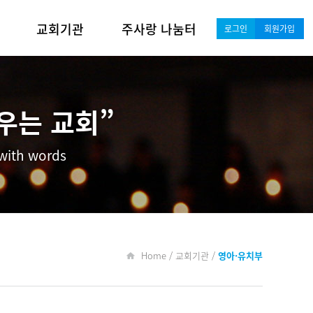
교회기관
주사랑 나눔터
로그인
회원가입
영아·유치부
새가족 안내·소개
유년·초등부
포토갤러리
우는 교회”
중·고등부
교회소식
 with words
청년·대학부
행사일정
남성 공동체
행사 및 기도 게시판
여성 공동체
자료실
Home / 교회기관 /
영아·유치부