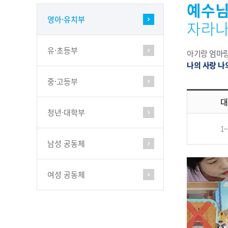
예수님
영아·유치부
자라
유·초등부
아기랑 엄마랑
나의 사랑 나
중·고등부
대
청년·대학부
1
남성 공동체
여성 공동체