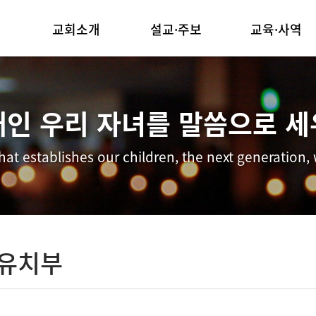
교회소개
설교·주보
교육·사역
담임목사 인사말
주일예배
양육시스템
교회연혁
금요예배
순모임사역
대인 우리 자녀를 말씀으로 세
예배안내
교회주보
선교사역
hat establishes our children, the next generation,
섬기는 이들
행사동영상
중보기도
찾아오시는길
·유치부