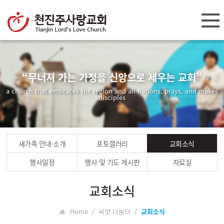
“무너져 가는 가정을 신앙으로 세우는 교회”
a church that embraces the region and all nations, prays, and makes
disciples
새가족 안내·소개
포토갤러리
교회소식
행사일정
행사 및 기도 게시판
자료실
교회소식
Home / 씨앗 나눔터 /
교회소식