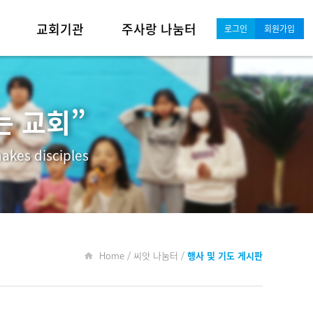
교회기관
주사랑 나눔터
로그인
회원가입
영아·유치부
새가족 안내·소개
유년·초등부
포토갤러리
는 교회”
중·고등부
교회소식
akes disciples
청년·대학부
행사일정
남성 공동체
행사 및 기도 게시판
여성 공동체
자료실
Home / 씨앗 나눔터 /
행사 및 기도 게시판