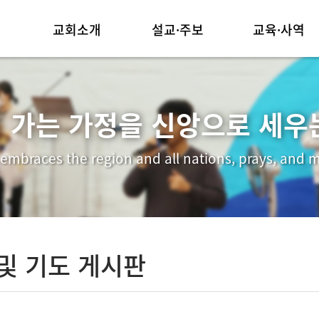
교회소개
설교·주보
교육·사역
담임목사 인사말
주일예배
양육시스템
교회연혁
금요예배
순모임사역
 가는 가정을 신앙으로 세우
예배안내
교회주보
선교사역
 embraces the region and all nations, prays, and m
섬기는 이들
행사동영상
중보기도
찾아오시는길
및 기도 게시판