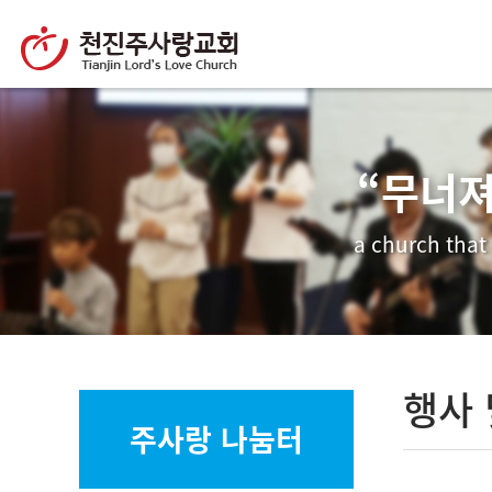
“무너져
a church that
행사 
주사랑 나눔터