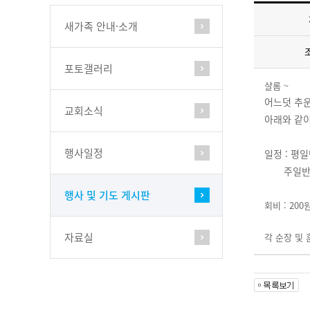
새가족 안내·소개
포토갤러리
샬롬 ~
어느덧 추운
교회소식
아래와 같이
행사일정
일정 : 평일
주일반 - 
행사 및 기도 게시판
회비 : 20
자료실
각 순장 및