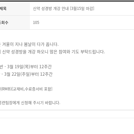
제목
신약 성경방 개강 안내 [3월15일 마감]
조회수
105
 겨울이 지나 봄날이 다가 옵니다.
 신약 성경방을 개강 하오니 많은 참여와 기도 부탁드립니다.
반 - 3월 19일(목)부터 12주간
3월 22일(주일)부터 12주간
0원(RMB)[교재비,수료증서비 포함]
 훈련팀장에게 신청해 주시기 바랍니다.