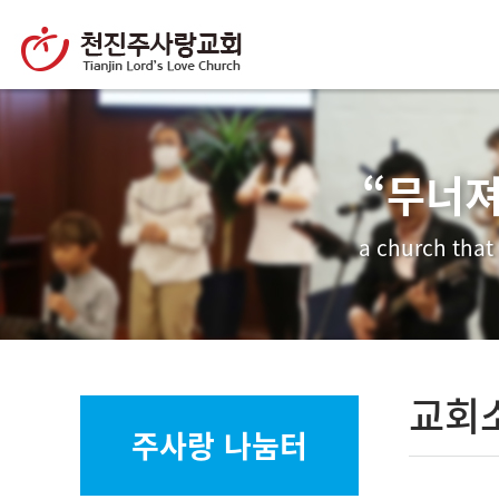
“무너져
a church that
교회
주사랑 나눔터