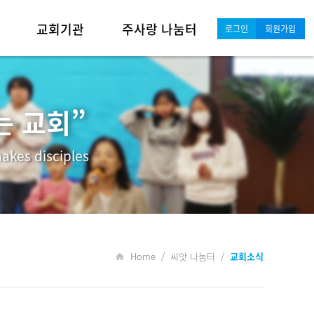
교회기관
주사랑 나눔터
로그인
회원가입
영아·유치부
새가족 안내·소개
유년·초등부
포토갤러리
는 교회”
중·고등부
교회소식
akes disciples
청년·대학부
행사일정
남성 공동체
행사 및 기도 게시판
여성 공동체
자료실
Home / 씨앗 나눔터 /
교회소식