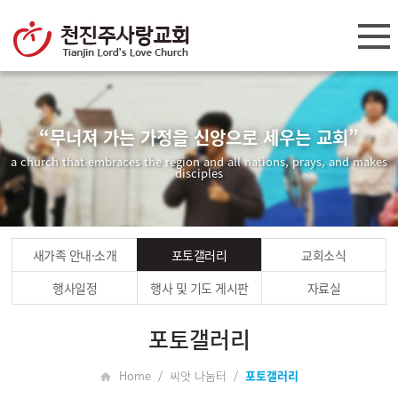
“무너져 가는 가정을 신앙으로 세우는 교회”
a church that embraces the region and all nations, prays, and makes
disciples
새가족 안내·소개
포토갤러리
교회소식
행사일정
행사 및 기도 게시판
자료실
포토갤러리
Home / 씨앗 나눔터 /
포토갤러리